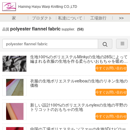
Haining Haiyu Warp Knitting CO.,LTD
家
プロダクト
私達について
工場旅行
>>
polyester flannel fabric
品質
supplier.
(58)
生地100%のポリエステルMinkyの生地の28Sによって
編まれる衣服の生地を作る柔らかいおもちゃを暖めて
下さい
今すぐお問い合わせ
衣服の生地ポリエステルvelboaの生地のリネン生地の
価格
今すぐお問い合わせ
新しい設計100%のポリエステルnylexの生地の平野の
トリコットのおもちゃの生地
今すぐお問い合わせ
中国の工場ポリエステル ソファーの生地3Dはビロー