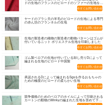
ドの生地のフランスのビロードのソファーの生地を浮
彫りにします
今すぐお問い合わせ
ヤードのプラシ天の羊毛のビロードの生地による専門
の赤ん坊のフランネルの生地
今すぐお問い合わせ
生地の製造者の織物の製造者の動物パターンはゴムが
付いているニット ポリエステル生地を印刷しました
今すぐお問い合わせ
ゴム製ベロアの生地が付いている卸し売りDによって
編まれる生地のビロード中国製
今すぐお問い合わせ
承認されるDによって編まれるSgsを作るおもちゃの
ための極度のビロードの柔らかい生地
今すぐお問い合わせ
競争価格のためのベロアのホイルによって印刷される
カートンの動物のMinkyの編まれた生地を歪めて下さ
い