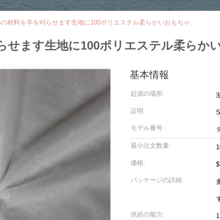
の材料を羊を刈らせます生地に100ポリエステル柔らかいおもちゃ
らせます生地に100ポリエステル柔らか
基本情報
起源の場所:
証明:
モデル番号:
最小注文数量:
価格:
パッケージの詳細:
供給の能力: