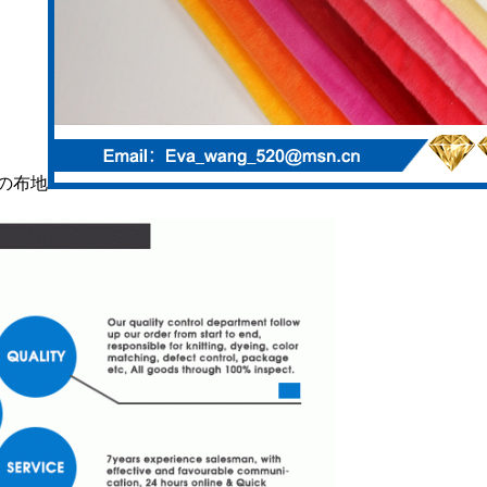
送信
の布地