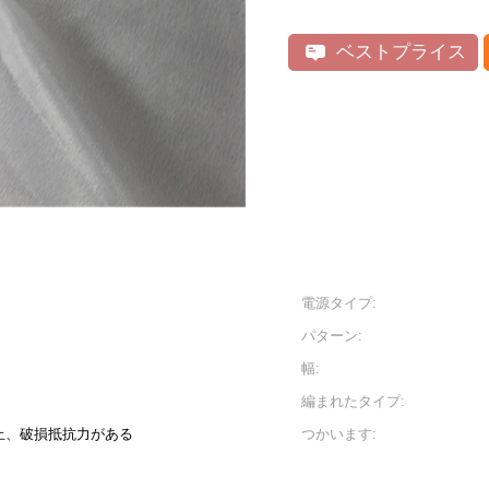
ベストプライス
電源タイプ:
パターン:
幅:
編まれたタイプ:
止、破損抵抗力がある
つかいます: