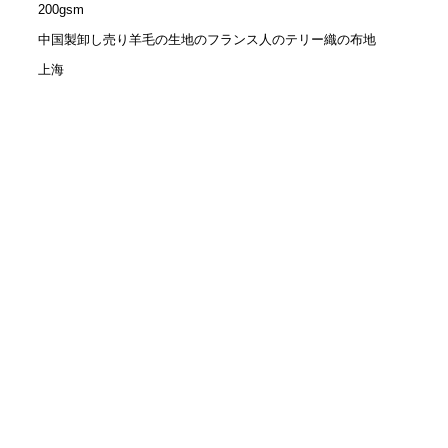
200gsm
中国製卸し売り羊毛の生地のフランス人のテリー織の布地
上海