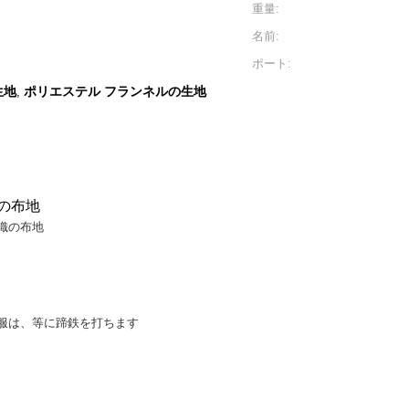
重量:
名前:
ポート:
生地
ポリエステル フランネルの生地
,
の布地
織の布地
服は、等に蹄鉄を打ちます