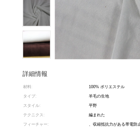
詳細情報
材料:
100% ポリエステル
タイプ:
羊毛の生地
スタイル:
平野
テクニクス:
編まれた
フィーチャー:
、収縮抵抗力がある帯電防