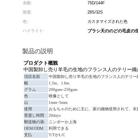
糸数:
75D/144F
密度:
28S/32S
色:
カスタマイズされた色
ハイライト:
プラシ天ののどの毛皮の
製品の説明
プロダクト概観
中国製卸し売り羊毛の生地のフランス人のテリー織
項目名前
中国製卸し売り羊毛の生地のフランス人のテリー
幅
1.5m、1.6m
グラム
200gsm~250gsm
色
映像として
山
1mm~5mm
使用
おもちゃのために主に、家の織物使用されて、衣
受渡し時間
20days
郵送物の港:
ニンポーか上海
OEM/ODM
利用できる
支払
T/TかL/C