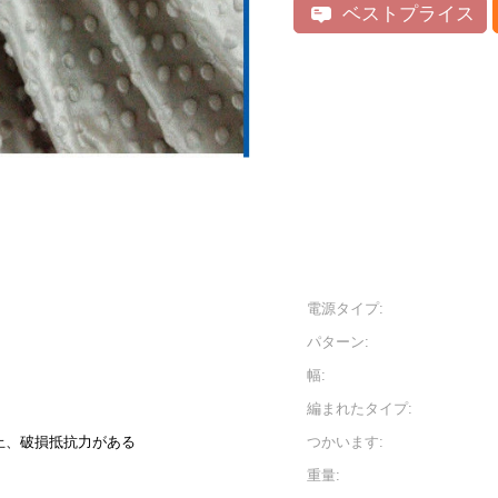
ベストプライス
電源タイプ:
パターン:
幅:
編まれたタイプ:
止、破損抵抗力がある
つかいます:
重量: