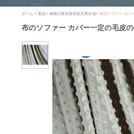
ホーム
>
製品
>
織物の家具製造販売業生地
>
布のソファー カバ
布のソファー カバー一定の毛皮