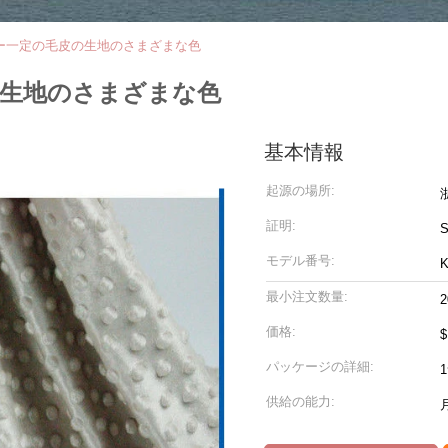
ー一定の毛皮の生地のさまざまな色
の生地のさまざまな色
基本情報
起源の場所:
証明:
モデル番号:
K
最小注文数量:
価格:
パッケージの詳細:
供給の能力: