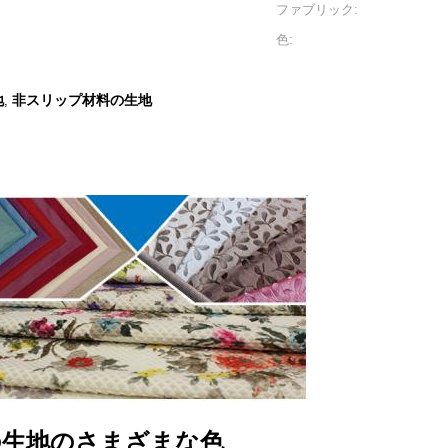
ファブリック:
色:
地
非スリップ材料の生地
,
の生地のさまざまな色