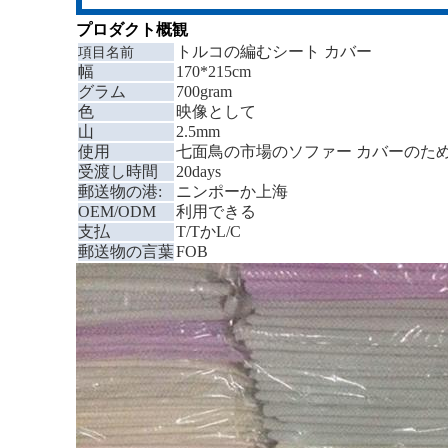
プロダクト概観
トルコの編むシート カバー
項目名前
幅
170*215cm
グラム
700gram
色
映像として
山
2.5mm
使用
七面鳥の市場のソファー カバーのた
受渡し時間
20days
郵送物の港:
ニンポーか上海
OEM/ODM
利用できる
支払
T/TかL/C
郵送物の言葉
FOB