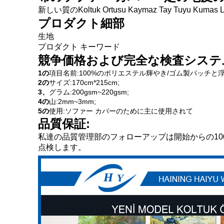
新しい質のKoltuk Ortusu Kaymaz Tay Tuyu
プロダクト細部
生地
プロダクト キーワード
競争価格および完全な検査システ
1の
項目名前:100%のポリエステル輝やき/ゴム製パッチと浮彫
2の
サイズ:170cm*215cm;
3、
グラム:200gsm~220gsm;
4の
山:2mm~3mm;
5の
使用:ソファー カバーのために主に使用されて
品質保証:
私達の品質管理部のフォローアップは開始からの1
点検します。