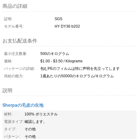
商品の詳細
証明:
SGS
モデル番号:
HY DY36 b202
お支払配送条件
最小注文数量:
500のキログラム
価格:
$1.00 - $3.50 / Kilograms
パッケージの詳細:
包むPEのフィルムは特に声明を先立ってします
供給の能力:
1週あたりの50000のキログラム/キログラム
説明
Sherpaの毛皮の生地
材料:
100% ポリエステル
電源タイプ:
確認します。
タイプ:
その他
パターン:
その他