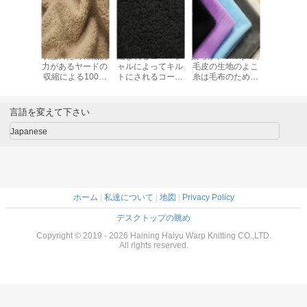
チックは
衣服のために抵抗
編まれるコマーシ
柔らかいSherpaの
ライニン
aの毛皮の生
力があるヤードの
ャルによってキル
毛皮の生地のよこ
Sherpa
uのベルベ
収縮による100ポ
トにされるコート
糸は毛布のための
地170t 190
ンの生地
リエステルSherpa
のSherpaの羊毛の
生地
は色をカ
の針/Cm密
の生地-
生地染まるパター
350gsm~550gsm
ズしま
べました
ンよこ糸
を編みました
言語を変えて下さい
Japanese
ホーム
|
私達について
|
地図
|
Privacy Policy
デスクトップの眺め
Copyright © 2019 - 2026 Haining Haiyu Warp Knitting CO.,LTD.
All rights reserved.