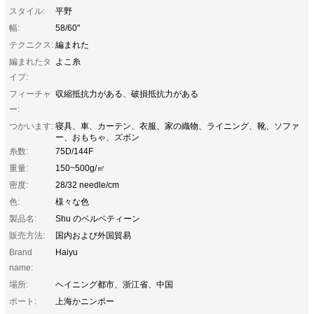
スタイル:
平野
幅:
58/60"
テクニクス:
編まれた
編まれたタ
よこ糸
イプ:
フィーチャ
収縮抵抗力がある、破損抵抗力がある
ー:
つかいます:
寝具、車、カーテン、衣服、家の織物、ライニング、靴、ソファ
ー、おもちゃ、ズボン
糸数:
75D/144F
重量:
150~500g/㎡
密度:
28/32 needle/cm
色:
様々な色
製品名:
Shu のベルベティーン
販売方法:
国内および外国貿易
Brand
Haiyu
name:
場所:
ヘイニング都市、浙江省、中国
ポート:
上海かニンポー