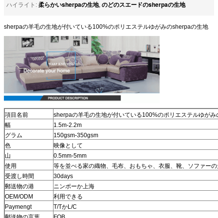
柔らかいsherpaの生地
のどのスエードのsherpaの生地
ハイライト:
,
sherpaの羊毛の生地が付いている100%のポリエステルゆがみのsherpaの生地
項目名前
sherpaの羊毛の生地が付いている100%のポリエステルゆがみの
幅
1.5m-2.2m
グラム
150gsm-350gsm
色
映像として
山
0.5mm-5mm
使用
等を並べる家の織物、毛布、おもちゃ、衣服、靴、ソファーの
受渡し時間
30days
郵送物の港
ニンポーか上海
OEM/ODM
利用できる
Paymengt
T/TかL/C
郵送物の言葉
FOB