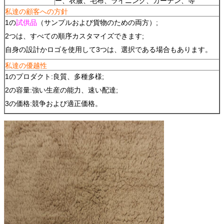
ー、衣服、毛布、ライニング、カーテン、等
私達の顧客への方針
1の
試供品
（サンプルおよび貨物のための両方）;
2つは、すべての順序カスタマイズできます;
自身の設計かロゴを使用して3つは、選択である場合もあります。
私達の優越性
1のプロダクト:良質、多種多様;
2の容量:強い生産の能力、速い配達;
3の価格:競争および適正価格。