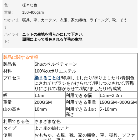
色:
様々な色
重量:
150-400gsm
つかいま
寝具、車、カーテン、衣服、家の織物、ライニング、靴、そう
す:
ニットの生地を滑らかにして下さい
ハイライ
,
珊瑚によって着色される羊毛の生地
ト:
製品に関する情報
製品名
Shuのベルベティーン
材料
100%のポリエステル
プロセス
染まることは
/印刷しましたり/塗りましたり/青銅色
にされて/ブラシをかけられて/押しつぶされて/浮彫
りにされて/群がらせて/結びましたり/合成物
幅
1.5m
利用できる幅
1.3m~2.2m
重量
200GSM
利用できる重量
150GSM~300GSM
山の高さ
10mm
利用できる山の
5~10mm
高さ
利用できる色
さまざまな色
タイプ
よこ糸の編むこと
使用
おもちゃ、衣服、靴、家の織物、車、寝具、ソファ