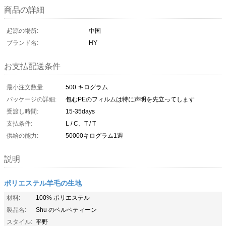
商品の詳細
起源の場所:
中国
ブランド名:
HY
お支払配送条件
最小注文数量:
500 キログラム
パッケージの詳細:
包むPEのフィルムは特に声明を先立ってします
受渡し時間:
15-35days
支払条件:
L / C、T / T
供給の能力:
50000キログラム1週
説明
ポリエステル羊毛の生地
材料:
100% ポリエステル
製品名:
Shu のベルベティーン
スタイル:
平野