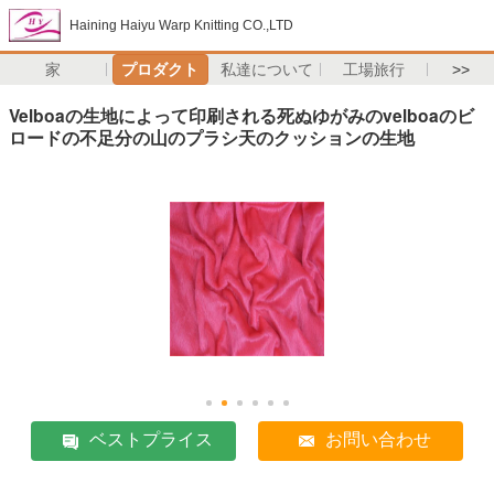
Haining Haiyu Warp Knitting CO.,LTD
家
プロダクト
私達について
工場旅行
>>
Velboaの生地によって印刷される死ぬゆがみのvelboaのビ
ロードの不足分の山のプラシ天のクッションの生地
ベストプライス
お問い合わせ