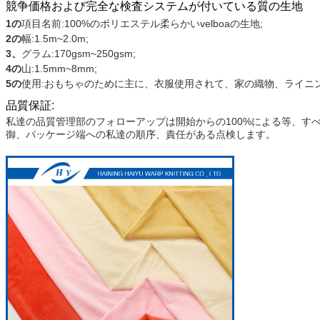
競争価格および完全な検査システムが付いている質の生地
1の
項目名前:100%のポリエステル柔らかいvelboaの生地;
2の
幅:1.5m~2.0m;
3、
グラム:170gsm~250gsm;
4の
山:1.5mm~8mm;
5の
使用:おもちゃのために主に、衣服使用されて、家の織物、ライニ
品質保証:
私達の品質管理部のフォローアップは開始からの100%による等、す
御、パッケージ端への私達の順序、責任がある点検します。