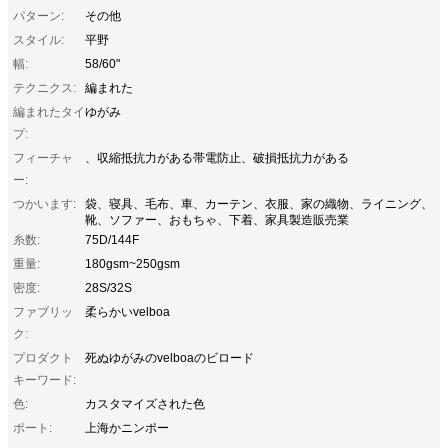
パターン:
その他
スタイル:
平野
幅:
58/60"
テクニクス:
編まれた
編まれたタイ
ゆがみ
プ:
フィーチャ
、収縮抵抗力がある帯電防止、破損抵抗力がある
ー:
つかいます:
袋、寝具、毛布、車、カーテン、衣服、家の織物、ライニング、
靴、ソファー、おもちゃ、下着、家具製造販売業
糸数:
75D/144F
重量:
180gsm~250gsm
密度:
28S/32S
ファブリッ
柔らかいvelboa
ク:
プロダクト
死ぬゆがみのvelboaのビロード
キーワード:
色:
カスタマイズされた色
ポート:
上海かニンポー