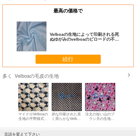
最高の価格で
Velboaの生地によって印刷される死
ぬゆがみのvelboaのビロードの不足
分の山のプラシ天のクッションの生
地
続行
Velboaの毛皮の生地
多く
たゆがみ
快適な多色刷りの
毛布のために友好
家の織物のための
100ポリ
編まれる
マイクロVelboaの
的な印刷された良
注文の短い山のプ
によって
aの毛皮の生
生地の平野様式の
く滑らかなVelboa
ラシ天の生地
かけられたV
2.2mの幅
方法設計
の毛皮の生地の皮-
150gsm~350gsm
の毛皮
44Fヤーン
のグラム
150gsm~
計算
は色をカ
言語を変えて下さい