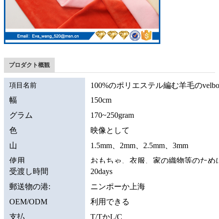
プロダクト概観
項目名前
100%のポリエステル編む羊毛のvelb
幅
150cm
グラム
170~250gram
色
映像として
山
1.5mm、2mm、2.5mm、3mm
使用
おもちゃ、衣服、家の織物等のため
受渡し時間
20days
郵送物の港:
ニンポーか上海
OEM/ODM
利用できる
支払
T/TかL/C