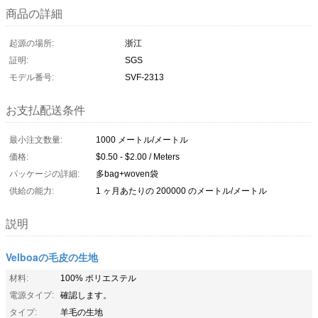
商品の詳細
起源の場所:
浙江
証明:
SGS
モデル番号:
SVF-2313
お支払配送条件
最小注文数量:
1000 メートル/メートル
価格:
$0.50 - $2.00 / Meters
パッケージの詳細:
多bag+woven袋
供給の能力:
1 ヶ月あたりの 200000 のメートル/メートル
説明
Velboaの毛皮の生地
材料:
100% ポリエステル
電源タイプ:
確認します。
タイプ:
羊毛の生地