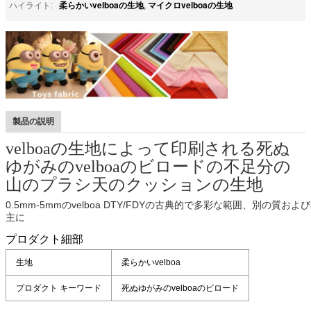
柔らかいvelboaの生地
マイクロvelboaの生地
ハイライト:
,
製品の説明
velboaの生地によって印刷される死ぬ
ゆがみのvelboaのビロードの不足分の
山のプラシ天のクッションの生地
0.5mm-5mmのvelboa DTY/FDYの古典的で多彩な範囲、別の
主に
プロダクト細部
生地
柔らかいvelboa
プロダクト キーワード
死ぬゆがみのvelboaのビロード