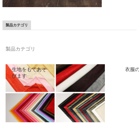
1mm~5mmの柔
Mink
らかいvelboaの
生地
製品カテゴリ
製品カテゴリ
生地をもてあそ
衣服
びます